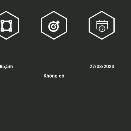
ch thước
Tỷ lệ điểm
Thời gian
chết
85,5m
27/03/2023
Không có