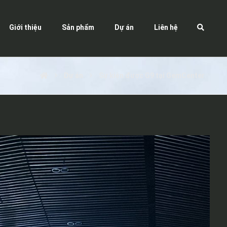
Giới thiệu
Sản phẩm
Dự án
Liên hệ
Dự án
Sự kiện được G9 tại GemCenter