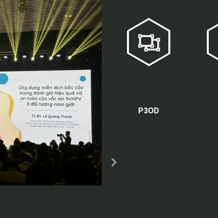
Loại màn hình
Kí
P3OD