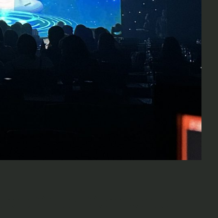
được G9 tại GemCenter