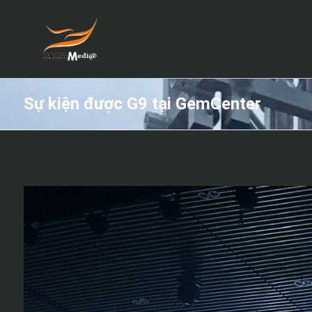
Sự kiện được G9 tại GemCenter