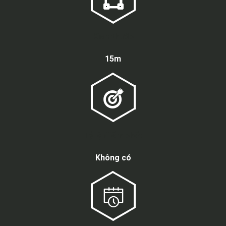
Kích thước
15m
Tỷ lệ điểm chết
Không có