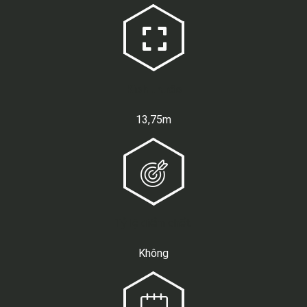
Kích thước
13,75m
Tỷ lệ điểm chết
Không