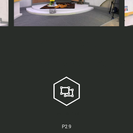
Talk show
“Gặp thầy giỏi được thuốc hay”
Loại màn hình
P2.9