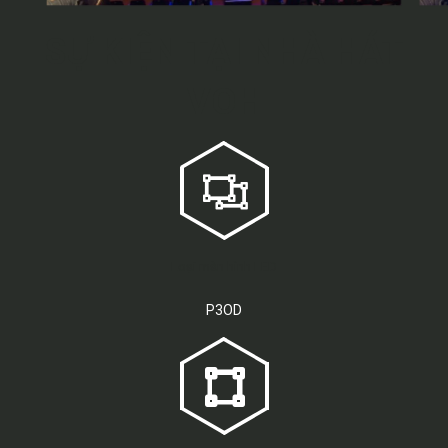
SỰ KIỆN TẠI NHÀ HÁT
VOH
Loại màn hình LED
P3OD