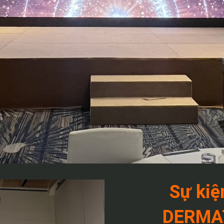
Sự ki
DERMA