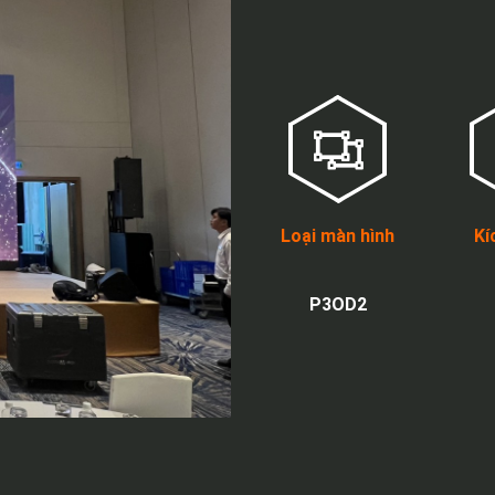
Loại màn hình
Kí
P3OD2