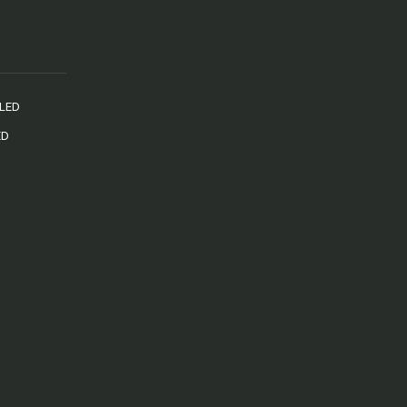
 LED
ED