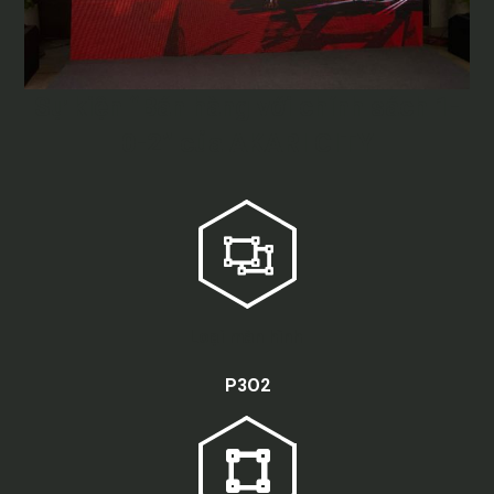
Sự kiện “Bán hàng với chính sách 1-
0-2” của AKARI CITY
Loại màn hình
P3O2