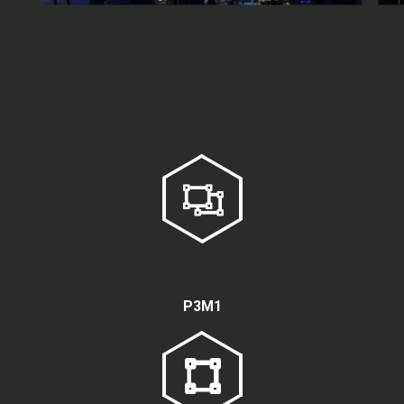
Show sự kiện sự kiện tại
GEM center
Loại màn hình
P3M1