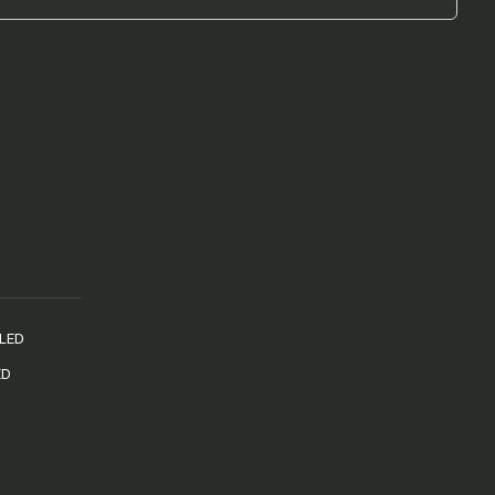
 LED
ED