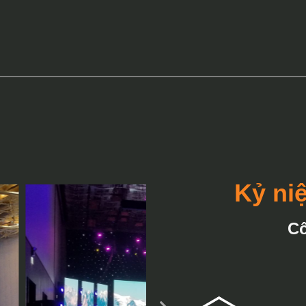
Kỷ ni
C