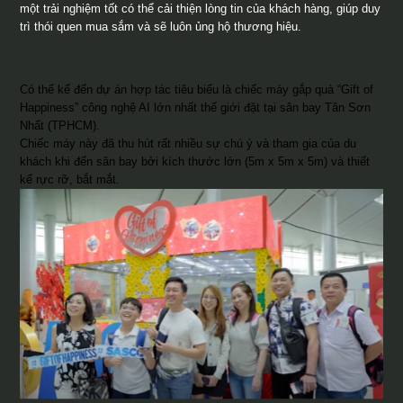
một trải nghiệm tốt có thể cải thiện lòng tin của khách hàng, giúp duy
trì thói quen mua sắm và sẽ luôn ủng hộ thương hiệu.
Có thể kể đến dự án hợp tác tiêu biểu là chiếc máy gắp quà “Gift of
Happiness” công nghệ AI lớn nhất thế giới đặt tại sân bay Tân Sơn
Nhất (TPHCM).
Chiếc máy này đã thu hút rất nhiều sự chú ý và tham gia của du
khách khi đến sân bay bởi kích thước lớn (5m x 5m x 5m) và thiết
kế rực rỡ, bắt mắt.