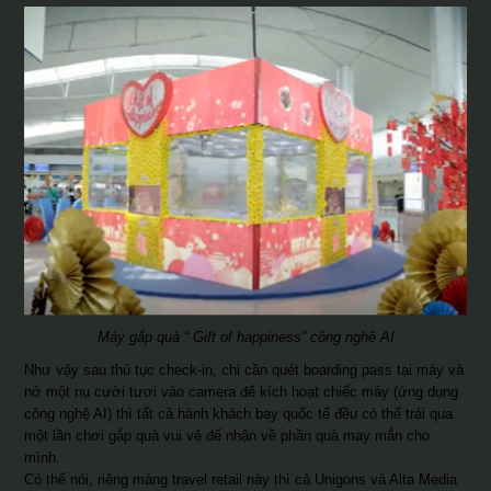
Máy gắp quà “ Gift of happiness” công nghệ AI
Như vậy sau thủ tục check-in, chỉ cần quét boarding pass tại máy và
nở một nụ cười tươi vào camera để kích hoạt chiếc máy (ứng dụng
công nghệ AI) thì tất cả hành khách bay quốc tế đều có thể trải qua
một lần chơi gắp quà vui vẻ để nhận về phần quà may mắn cho
mình.
Có thể nói, riêng mảng travel retail này thì cả Unigons và Alta Media