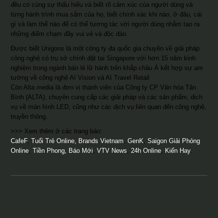
đều có cùng sự thấu hiểu và biết rõ cảm xúc của người dùng và
từng hành trình mua sắm của họ, biết chính xác khi nào, ở đâu, cái
gì và làm thế nào để có thể tương tác với người dùng nhằm tạo ra
những điểm chạm đầy vui vẻ và độc đáo.
Được biết Unigons là một công ty đa quốc gia chuyên về giải pháp
công nghệ có trụ sở chính đặt tại Singapore với hơn 15 năm kinh
nghiệm trong ngành bán lẻ lữ hành trên khắp châu Á kết hợp sự am
tường về công nghệ AI Vision và AI Travel Retail
Còn Alta media là đơn vị thành viên của Công ty CP Văn hóa Tân
Bình (ALTA), chuyên cung cấp các giải pháp và các sản phẩm, dịch
vụ về màn hình LED, cũng như các dịch vụ liên quan đến công nghệ,
truyền thông.
>>> Xem thêm ở các trang báo:
CafeF
,
Tuổi Trẻ Online,
Brands Vietnam
,
GenK
,
Saigon Giải Phóng
Online
,
Tiền Phong,
Báo Mới
,
VTV News
,
24h Online
,
Kiến Hay
.