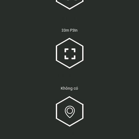
Dòng sản phẩm
33m P3In
Tỷ lệ điểm chết
Không có
Địa điểm