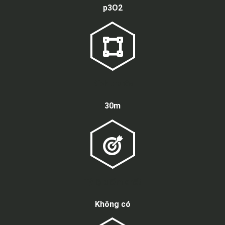
p3O2
Kích thước
30m
Tỷ lệ điểm chết
Không có