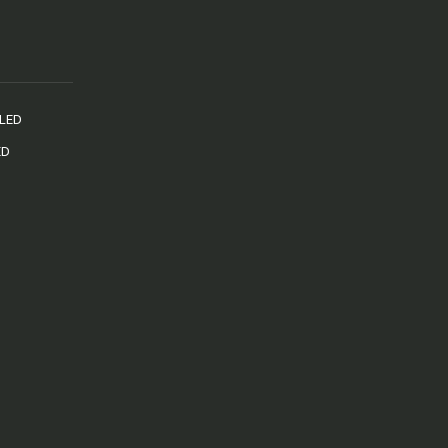
 LED
ED