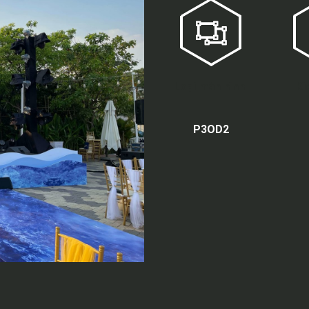
Loại màn hình
Kí
P3OD2