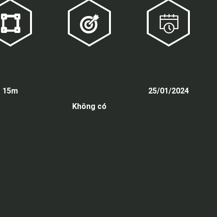
ch thước
Tỷ lệ điểm
Thời gian
chết
15m
25/01/2024
Không có