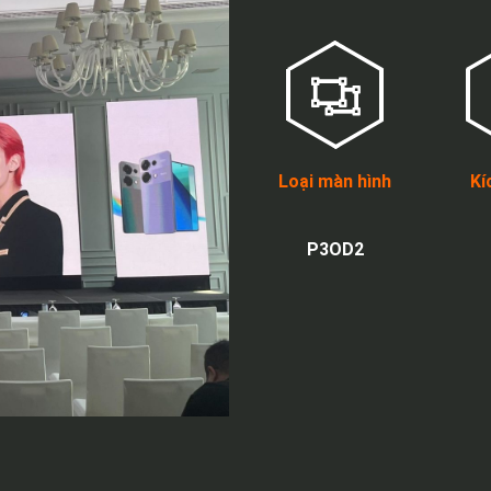
Loại màn hình
Kí
P3OD2