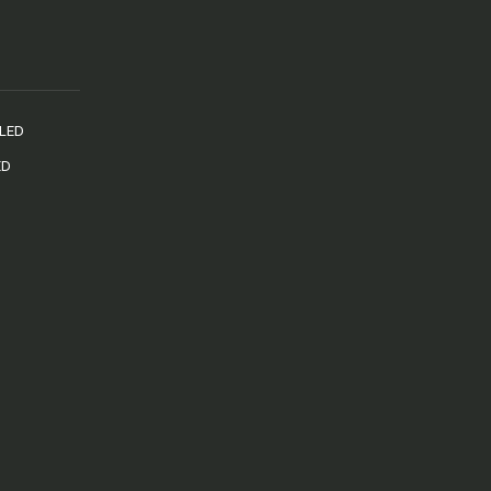
 LED
ED