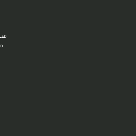
 LED
ED