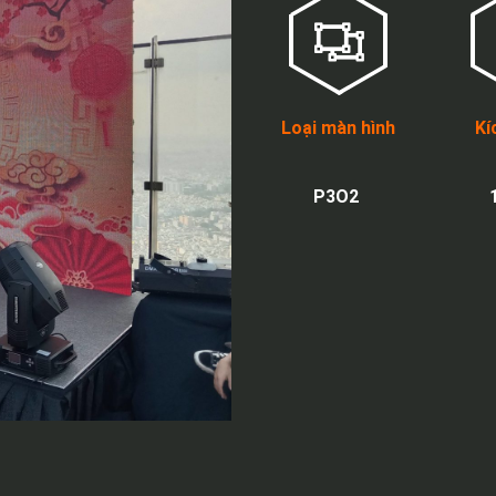
Loại màn hình
Kí
P3O2