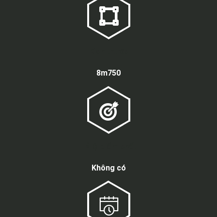
Kích thước
8m750
Tỷ lệ điểm chết
Không có