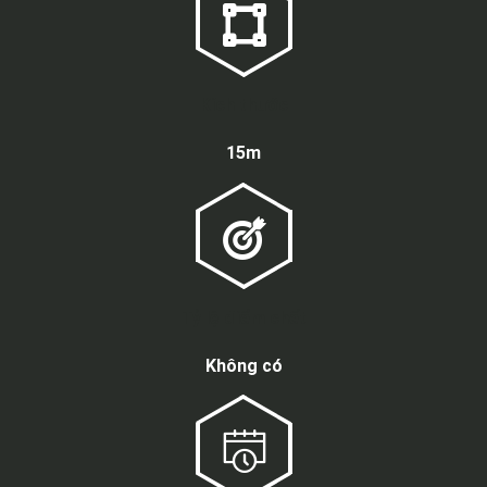
Kích thước
15m
Tỷ lệ điểm chết
Không có