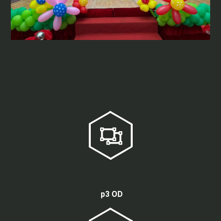
Sự kiện Lễ Tổng Kết tại
Trường Mầm Non 30-4
Loại màn hình
p3 OD