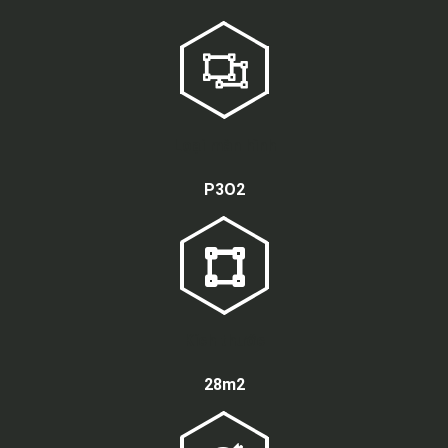
Loại màn hình
P3O2
Kích thước
28m2