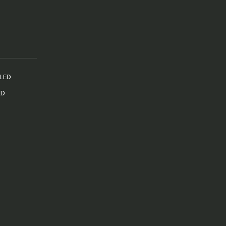
 LED
ED