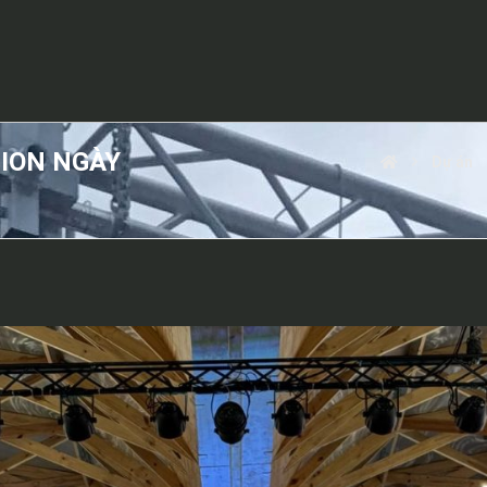
ION NGÀY
Dự án