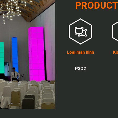
PRODUCT
Loại màn hình
Kí
P3O2