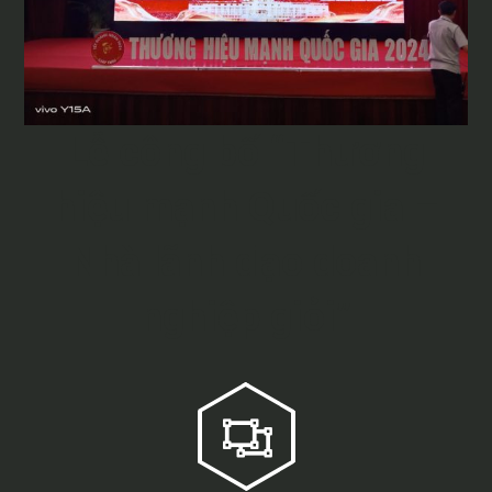
Lễ công bố “Thương
hiệu mạnh Quốc gia –
Nhà lãnh đạo doanh
nghiệp giỏi”