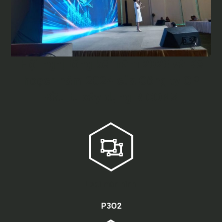
Hội nghị tổng kết năm 2023 và Kế
hoạch năm 2024 của Công ty CP
Đầu tư xây dựng RICONS
Loại màn hình
P3O2