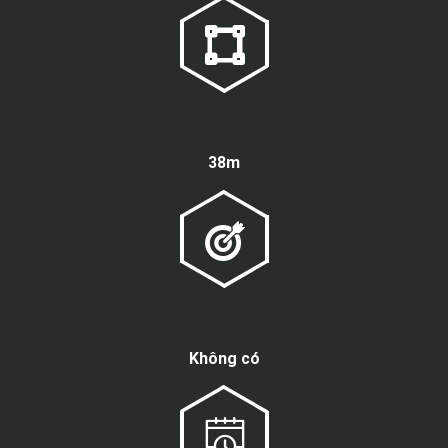
Kích thước
38m
Tỷ lệ điểm chết
Không có