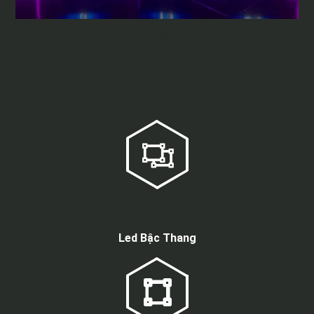
Game show “Ông bố
hoàn hảo”
Loại màn hình
Led Bậc Thang