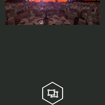
End Year Party
của FWD