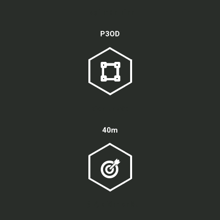
Loại màn hình
P3OD
Kích thước
40m
Tỷ lệ điểm chết